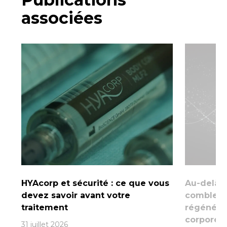
associées
HYAcorp et sécurité : ce que vous
Au-delà d
devez savoir avant votre
comblemen
traitement
régénéra
corporel
31 juillet 2026