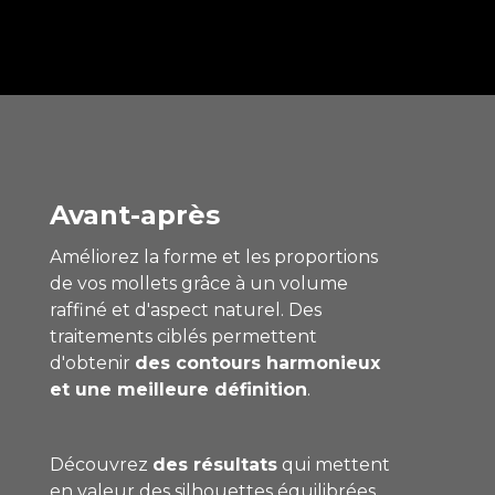
Avant-après
Améliorez la forme et les proportions
de vos mollets grâce à un volume
raffiné et d'aspect naturel. Des
traitements ciblés permettent
d'obtenir
des contours harmonieux
et
une meilleure définition
.
Découvrez
des résultats
qui mettent
en valeur des silhouettes équilibrées,