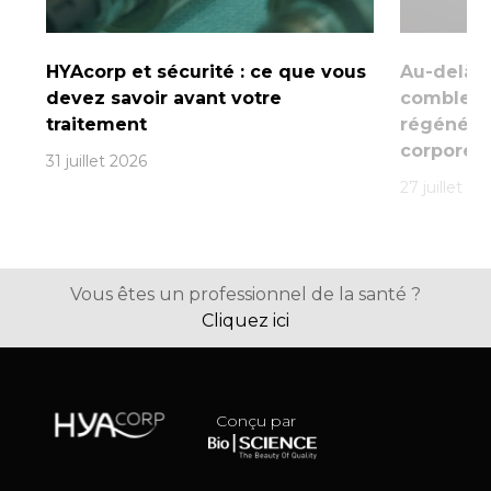
HYAcorp et sécurité : ce que vous
Au-delà d
devez savoir avant votre
comblemen
traitement
régénéra
corporel
31 juillet 2026
27 juillet 20
Vous êtes un professionnel de la santé ?
Cliquez ici
Conçu par