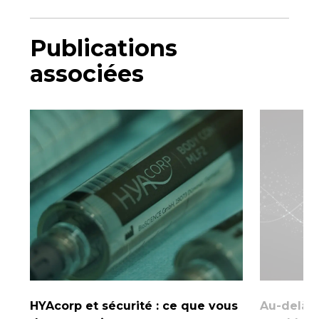
Publications
associées
HYAcorp et sécurité : ce que vous
Au-delà d