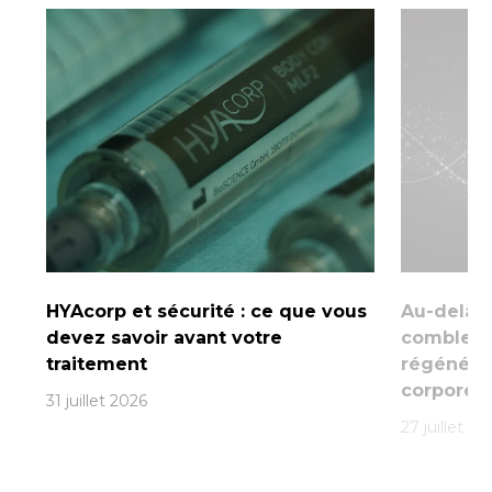
HYAcorp et sécurité : ce que vous
Au-delà d
devez savoir avant votre
comblemen
traitement
régénéra
corporel
31 juillet 2026
27 juillet 20